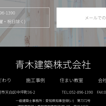
896-1390
メールでの
(日曜・祝日除く)
青木建築株式会社
だわり
施工事例
住まい教室
会
市天白区中坪町36-2
TEL:052-896-1390
FAX:05
一級建築士事務所：愛知県知事登録(い) 第7372号